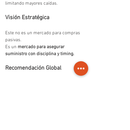
limitando mayores caídas.
Visión Estratégica
Este no es un mercado para compras 
pasivas.
Es un 
mercado para asegurar 
suministro con disciplina y timing.
Recomendación Global
Construir cobertura parcial ahora, 
manteniendo flexibilidad
Priorizar productos con dinámicas 
de oferta más ajustadas:
Maíz pisingallo | Girasol | Porotos negros
Matriz de Perspectiva de 