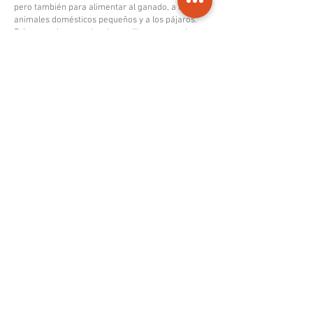
pero también para alimentar al ganado, a los
animales domésticos pequeños y a los pájaros.
Existen varias mezclas de semillas que requieren
de la proteína y el color que le da esta pequeña
legumbre.
La calidad de las arvejas partidos se define por el
tamaño del grano, su color y el número de cuartos
presentes.
Grado 1: Blanqueado hasta 2%
Grado 2: Blanqueado hasta 3%
​Grado 3: Cuartos
PRODUCTO PDF