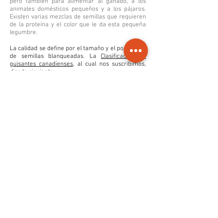
pero también para alimentar al ganado, a los
animales domésticos pequeños y a los pájaros.
Existen varias mezclas de semillas que requieren
de la proteína y el color que le da esta pequeña
legumbre.
La calidad se define por el tamaño y el porcentaje
de semillas blanqueadas.
La
Clasificación de
guisantes canadienses
, al cual nos suscribimos,
dice lo siguiente:
Grado 1: Hasta 2% blanqueado
Grado 2: Hasta 3% blanqueado
Grado 3: Hasta 5% blanqueado
Por encima del Grado 3, el producto puede
venderse por muestra.
Para saber más sobre la clasificación de
guisantes, por favor
haga clic aquí
.