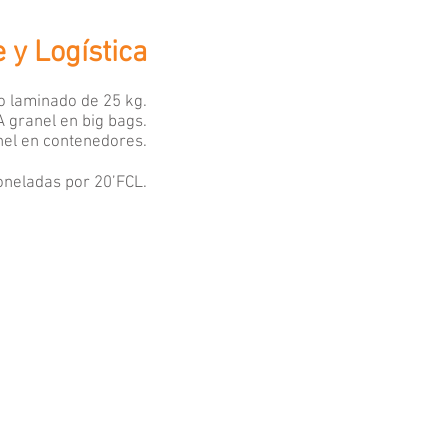
y Logística
o laminado de 25 kg.
A granel en big bags.
nel en contenedores.
oneladas por 20’FCL.