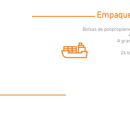
Empaque 
Bolsas de polipropilen
A gra
24 t