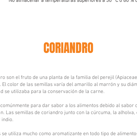
No almacenar a temperaturas superiores a 30 °C o 80 % 
CORIANDRO
o son el fruto de una planta de la familia del perejil (Apiaceae
 El color de las semillas varía del amarillo al marrón y su diám
d se utilizaba para la conservación de la carne.
n comúnmente para dar sabor a los alimentos debido al sabor c
n. Las semillas de coriandro junto con la cúrcuma, la alholva, 
indio.
as se utiliza mucho como aromatizante en todo tipo de alimento