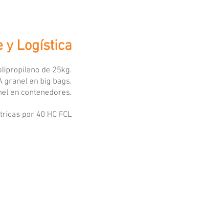
y Logística
olipropileno de 25kg.
A g
ranel en big bags.
nel en contenedores.
tricas por 40 HC FCL