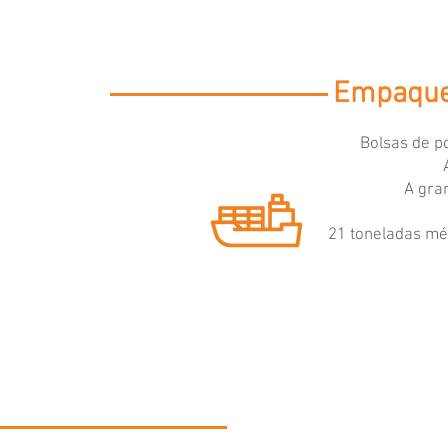
Empaque 
Bolsas de p
A gra
21 toneladas mé