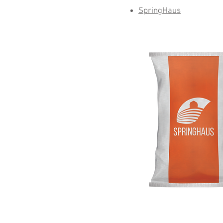
SpringHaus​